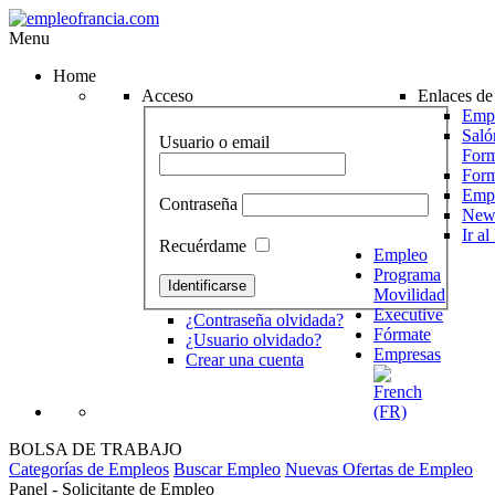
Menu
Home
Acceso
Enlaces de 
Empr
Saló
Usuario o email
Form
For
Emp
Contraseña
News
Ir a
Recuérdame
Empleo
Programa
Movilidad
Executive
¿Contraseña olvidada?
Fórmate
¿Usuario olvidado?
Empresas
Crear una cuenta
BOLSA DE TRABAJO
Categorías de Empleos
Buscar Empleo
Nuevas Ofertas de Empleo
Panel - Solicitante de Empleo