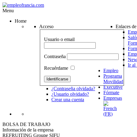
Menu
Home
Acceso
Enlaces de 
Empr
Saló
Usuario o email
Form
For
Emp
Contraseña
News
Ir a
Recuérdame
Empleo
Programa
Movilidad
Executive
¿Contraseña olvidada?
Fórmate
¿Usuario olvidado?
Empresas
Crear una cuenta
BOLSA DE TRABAJO
Información de la empresa
REFRUITING Groupe SIFU